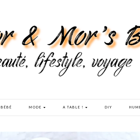
 BÉBÉ
MODE
A TABLE !
DIY
HUM