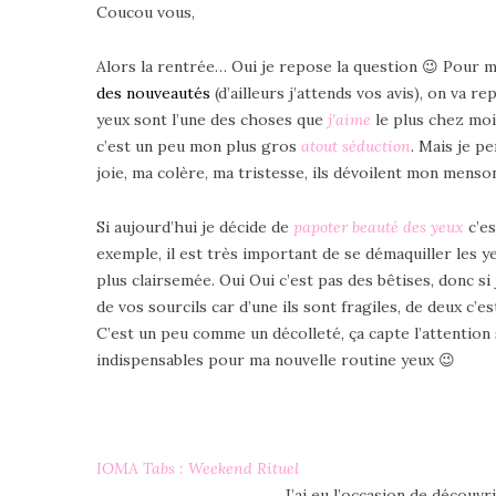
Coucou vous,
Alors la rentrée… Oui je repose la question 😉 Pour m
des nouveautés
(d’ailleurs j’attends vos avis), on va
yeux sont l’une des choses que
j’aime
le plus chez moi
c’est un peu mon plus gros
atout séduction
. Mais je p
joie, ma colère, ma tristesse, ils dévoilent mon menso
Si aujourd’hui je décide de
papoter beauté des yeux
c’es
exemple, il est très important de se démaquiller les y
plus clairsemée. Oui Oui c’est pas des bêtises, donc s
de vos sourcils car d’une ils sont fragiles, de deux c’e
C’est un peu comme un décolleté, ça capte l’attention
indispensables pour ma nouvelle routine yeux 😉
IOMA Tabs : Weekend Rituel
J’ai eu l’occasion de découv