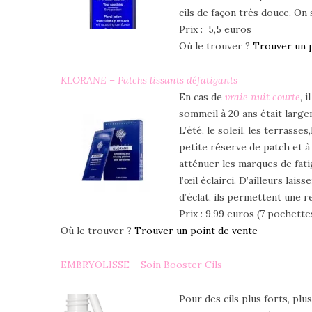
cils de façon très douce. On s
Prix : 5,5 euros
Où le trouver ?
Trouver un p
KLORANE – Patchs lissants défatigants
En cas de
vraie nuit courte
, 
sommeil à 20 ans était large
L’été, le soleil, les terrass
petite réserve de patch et à 
atténuer les marques de fati
l’œil éclairci. D’ailleurs lai
d’éclat, ils permettent une 
Prix : 9,99 euros (7 pochette
Où le trouver ?
Trouver un point de vente
EMBRYOLISSE – Soin Booster Cils
Pour des cils plus forts, plu