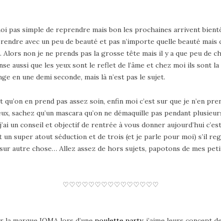
oi pas simple de reprendre mais bon les prochaines arrivent bientôt
 reprendre avec un peu de beauté et pas n’importe quelle beauté mais 
. Alors non je ne prends pas la grosse tête mais il y a que peu de ch
ense aussi que les yeux sont le reflet de l’âme et chez moi ils sont
nge en une demi seconde, mais là n’est pas le sujet.
t qu’on en prend pas assez soin, enfin moi c’est sur que je n’en pre
eux, sachez qu’un mascara qu’on ne démaquille pas pendant plusieurs 
i j’ai un conseil et objectif de rentrée à vous donner aujourd’hui c’
st un super atout séduction et de trois (et je parle pour moi) s’il re
 sur autre chose… Allez assez de hors sujets, papotons de mes peti
♡♡♡♡♡♡♡♡♡♡♡♡♡♡♡
rir la marque IOMA lors d’une
poulette party
, j’aime leurs concept 