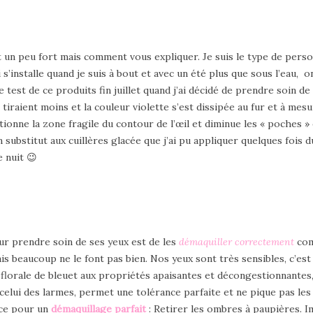
st un peu fort mais comment vous expliquer. Je suis le type de pers
i s’installe quand je suis à bout et avec un été plus que sous l’eau, o
 test de ce produits fin juillet quand j’ai décidé de prendre soin de 
tiraient moins et la couleur violette s’est dissipée au fur et à mes
ionne la zone fragile du contour de l’œil et diminue les « poches » 
substitut aux cuillères glacée que j’ai pu appliquer quelques fois 
e nuit 😉
ur prendre soin de ses yeux est de les
démaquiller correctemen
t
comm
ais beaucoup ne le font pas bien. Nos yeux sont très sensibles, c’es
 florale de bleuet aux propriétés apaisantes et décongestionnantes, 
celui des larmes, permet une tolérance parfaite et ne pique pas les
uce pour un
démaquillage parfait
: Retirer les ombres à paupières. 