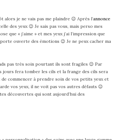
 alors je ne vais pas me plaindre 😉 Après l’
annonce
celle des yeux 😉 Je sais pas vous, mais perso mes
ose que « j’aime » et mes yeux j’ai l’impression que
 la porte ouverte des émotions 😉 Je ne peux cacher ma
nds pas très soin pourtant ils sont fragiles 😉 Par
jours fera tomber les cils et la frange des cils sera
est de commencer à prendre soin de vos petits yeux et
garde vos yeux, il ne voit pas vos autres défauts 😉
tes découvertes qui sont aujourd’hui des
de « personnalisation » des soins avec une large gamme.