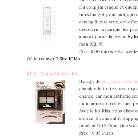
Du coup j’ai craqué et quelq
hors budget pour moi, surto
démaquillante yeux
, deux
Con
découvrir la marque, les pro
(encore) pour la crème
hydra
mon PEL 🙂
Prix : 9,00 euros – Kit week
Où le trouver ?
Site IOMA
KISS – Beautiful Brow Kit
Il s’agit du
kit parfait entre d
chamboule toute votre organi
chance, car mon esthéticien
mon mono sourcil et mes peti
Avec le kit Kiss, vous dispo
sourcil. Il vous suffit d’app
pendant l’été. Pour rien vous
Prix : 9,95 euros