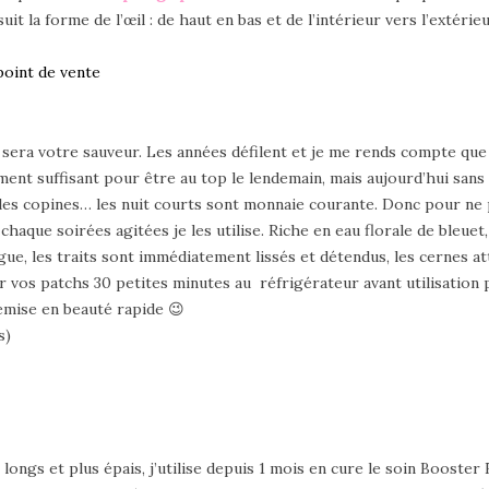
uit la forme de l’œil : de haut en bas et de l’intérieur vers l’extérie
oint de vente
il sera votre sauveur. Les années défilent et je me rends compte q
ment suffisant pour être au top le lendemain, mais aujourd’hui sans
es,les copines… les nuit courts sont monnaie courante. Donc pour ne p
chaque soirées agitées je les utilise. Riche en eau florale de bleuet, 
gue, les traits sont immédiatement lissés et détendus, les cernes 
sser vos patchs 30 petites minutes au réfrigérateur avant utilisation 
remise en beauté rapide 😉
s)
s longs et plus épais, j’utilise depuis 1 mois en cure le soin Booster