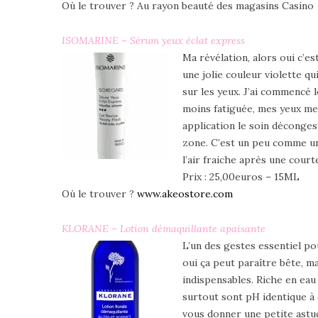
Où le trouver ? Au rayon beauté des magasins Casino
ISOMARINE – Sérum yeux éclat express
Ma révélation, alors oui c’e
une jolie couleur violette qu
sur les yeux. J’ai commencé le
moins fatiguée, mes yeux me 
application le soin décongest
zone. C’est un peu comme un 
l’air fraiche après une court
Prix : 25,00euros – 15ML
Où le trouver ?
www.akeostore.com
KLORANE – Lotion démaquillante apaisante
L’un des gestes essentiel po
oui ça peut paraître bête, m
indispensables. Riche en eau
surtout sont pH identique à 
vous donner une petite ast