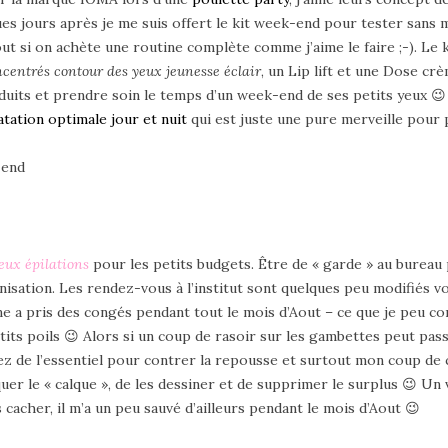
ues jours après je me suis offert le kit week-end pour tester sans m
ut si on achète une routine complète comme j’aime le faire ;-). 
centrés contour des yeux jeunesse éclair
, un Lip lift et une Dose cr
duits et prendre soin le temps d’un week-end de ses petits yeux 😉 A
tation optimale jour et nuit
qui est juste une pure merveille pour 
-end
eux épilations
pour les petits budgets. Être de « garde » au bureau
sation. Les rendez-vous à l’institut sont quelques peu modifiés voi
ne a pris des congés pendant tout le mois d’Aout – ce que je peu c
ts poils 😉 Alors si un coup de rasoir sur les gambettes peut passe
sez de l’essentiel pour contrer la repousse et surtout mon coup de
liquer le « calque », de les dessiner et de supprimer le surplus 😉 U
 cacher, il m’a un peu sauvé d’ailleurs pendant le mois d’Aout 😉