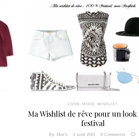
LOOK
,
MODE
,
WISHLIST
Ma Wishlist de rêve pour un look
festival
By:
Mor's
3 août 2015
6 Comments