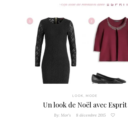
LOOK
,
MODE
Un look de Noël avec Esprit
By:
Mor's
8 décembre 2015