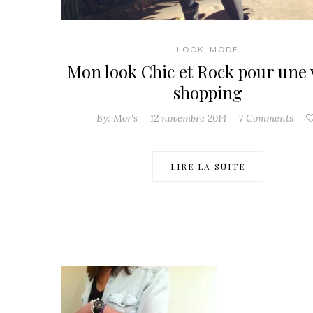
LOOK
,
MODE
Mon look Chic et Rock pour une 
shopping
By:
Mor's
12 novembre 2014
7 Comments
LIRE LA SUITE