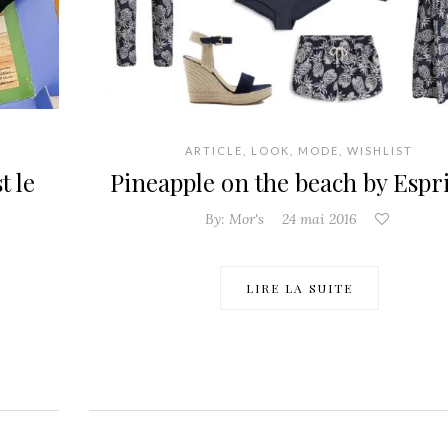
ARTICLE
,
LOOK
,
MODE
,
WISHLIST
t le
Pineapple on the beach by Espri
By:
Mor's
24 mai 2016
LIRE LA SUITE