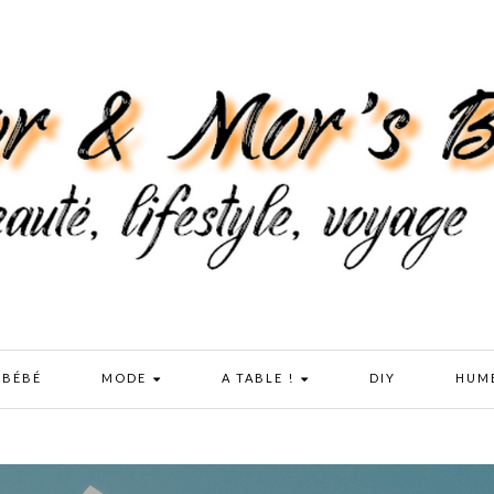
 BÉBÉ
MODE
A TABLE !
DIY
HUM