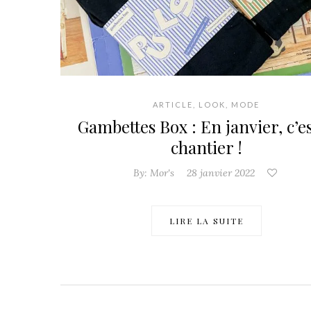
ARTICLE
,
LOOK
,
MODE
Gambettes Box : En janvier, c’es
chantier !
By:
Mor's
28 janvier 2022
LIRE LA SUITE