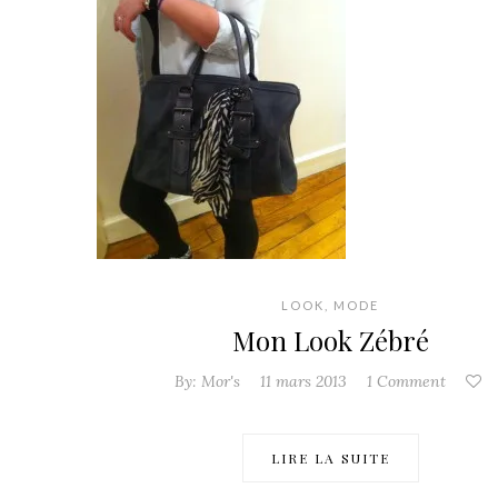
LOOK
,
MODE
Mon Look Zébré
By:
Mor's
11 mars 2013
1 Comment
LIRE LA SUITE