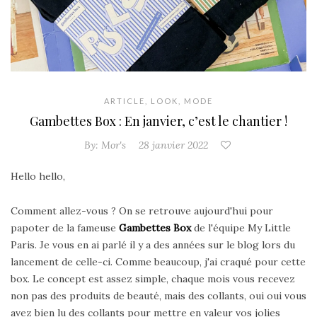
ARTICLE
,
LOOK
,
MODE
Gambettes Box : En janvier, c’est le chantier !
By:
Mor's
28 janvier 2022
Hello hello,
Comment allez-vous ? On se retrouve aujourd'hui pour
papoter de la fameuse
Gambettes Box
de l'équipe My Little
Paris. Je vous en ai parlé il y a des années sur le blog lors du
lancement de celle-ci. Comme beaucoup, j'ai craqué pour cette
box. Le concept est assez simple, chaque mois vous recevez
non pas des produits de beauté, mais des collants, oui oui vous
avez bien lu des collants pour mettre en valeur vos jolies