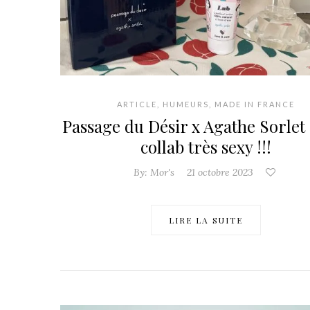
ARTICLE
,
HUMEURS
,
MADE IN FRANCE
Passage du Désir x Agathe Sorlet
collab très sexy !!!
By:
Mor's
21 octobre 2023
LIRE LA SUITE