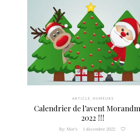
ARTICLE
,
HUMEURS
Calendrier de l’avent Morand
2022 !!!
By:
Mor's
1 décembre 2022