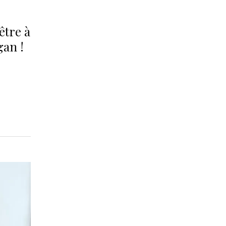
être à
gan !