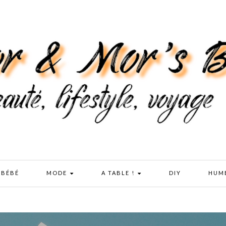
 BÉBÉ
MODE
A TABLE !
DIY
HUM