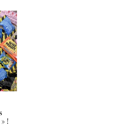
s
» !