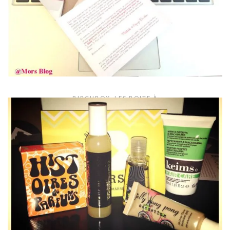
LIRE LA SUITE
BIRCHBOX
,
LES BOITE À
Birchbox Septembre : Working Girls
By:
Mor's
3 octobre 2014
LIRE LA SUITE