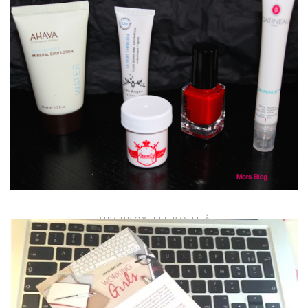
Birchbox Juillet : Sunset Lovers
By:
Mor's
19 juillet 2015
2 Comments
LIRE LA SUITE
BIRCHBOX
,
LES BOITE À
Birchbox octobre 2014 : les belles choses…
By:
Mor's
23 octobre 2014
2 Comments