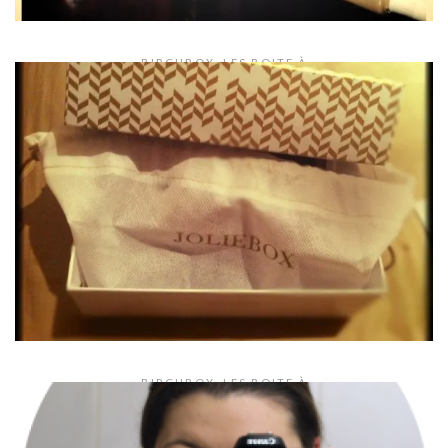
BIRCHBOX
,
LES BOITE À
Vitamine Birchbox
By:
Mor's
29 mars 2014
LIRE LA SUITE
BIRCHBOX
,
LES BOITE À
Ma JolieBox de Décembre 2012
By:
Mor's
13 décembre 2012