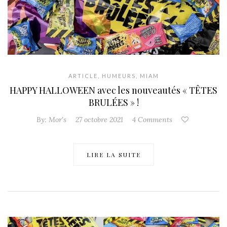
ARTICLE
,
HUMEURS
,
MIAM
HAPPY HALLOWEEN avec les nouveautés « TÊTES
BRULÉES » !
By:
Mor's
27 octobre 2021
4 Comments
LIRE LA SUITE