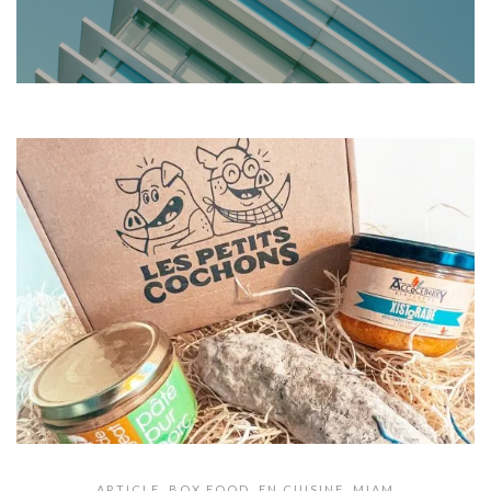
ARTICLE
,
BOX FOOD
,
EN CUISINE
,
MIAM