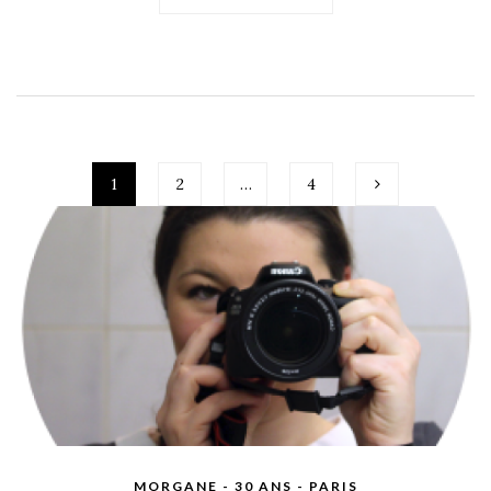
1
2
…
4
MORGANE - 30 ANS - PARIS