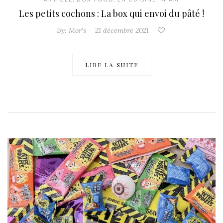
Les petits cochons : La box qui envoi du pâté !
By:
Mor's
21 décembre 2021
LIRE LA SUITE