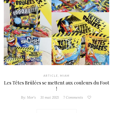
ARTICLE
,
MIAM
Les Têtes Brûlées se mettent aux couleurs du Foot
!
By:
Mor's
31 mai 2021
7 Comments