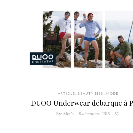
ARTICLE
,
BEAUTY MEN
,
MODE
DUOO Underwear débarque à P
By:
Mor's
5 décembre 2016