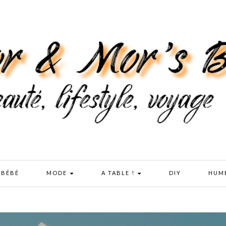
 BÉBÉ
MODE
A TABLE !
DIY
HUM