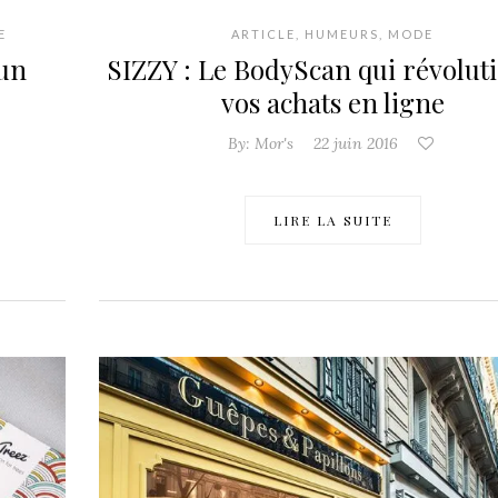
E
ARTICLE
,
HUMEURS
,
MODE
uun
SIZZY : Le BodyScan qui révolut
vos achats en ligne
By:
Mor's
22 juin 2016
LIRE LA SUITE