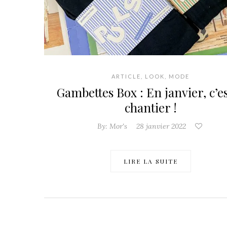
ARTICLE
,
LOOK
,
MODE
Gambettes Box : En janvier, c’es
chantier !
By:
Mor's
28 janvier 2022
LIRE LA SUITE