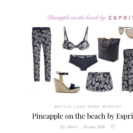
ARTICLE
,
LOOK
,
MODE
,
WISHLIST
Pineapple on the beach by Espri
By:
Mor's
24 mai 2016