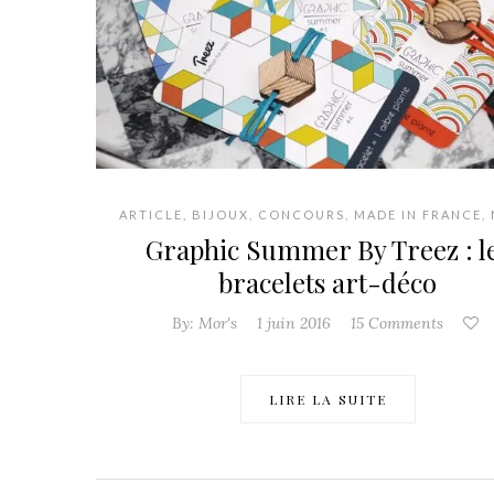
ARTICLE
,
BIJOUX
,
CONCOURS
,
MADE IN FRANCE
,
Graphic Summer By Treez : l
bracelets art-déco
By:
Mor's
1 juin 2016
15 Comments
LIRE LA SUITE