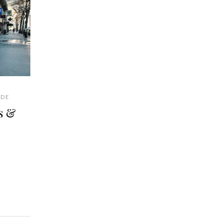
DE
s &