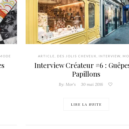
MODE
ARTICLE
,
DES JOLIS CHEVEUX
,
INTERVIEW
,
MO
es
Interview Créateur #6 : Guêpe
Papillons
By:
Mor's
30 mai 2016
LIRE LA SUITE