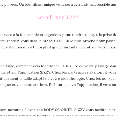
 privées. Un identifiant unique vous sera attribué, inaccessible a
Les offres de SIZZY
vice à la fois simple et ingénieux pour rendre « easy » la prise d
nsuite, rendez-vous dans le SIZZY CENTER le plus proche pour pa
rez votre passeport morphologique instantanément sur votre esp
de taille, comment cela fonctionne : A la suite de votre passage
 et sur l’application SIZZY. Chez les partenaires E-shop , il vous 
matiquement la taille adaptée à votre morphologie. Chez les non-
 ligne et vos mensurations. En boutique, via l’application, il vous su
r « sur-mesure » ? Avec son BODY SCANNER, SIZZY vous facilite la p
vec votre tailleur et faciliter la confection de vos pièces sur-me