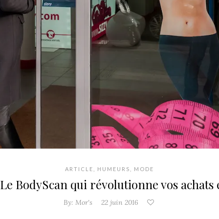
ARTICLE
,
HUMEURS
,
MODE
 Le BodyScan qui révolutionne vos achats 
By:
Mor's
22 juin 2016