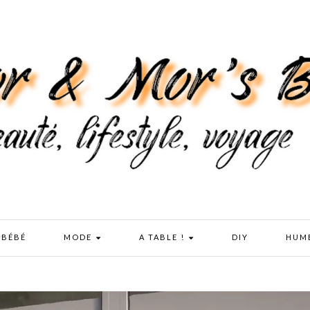
 BÉBÉ
MODE
A TABLE !
DIY
HUM