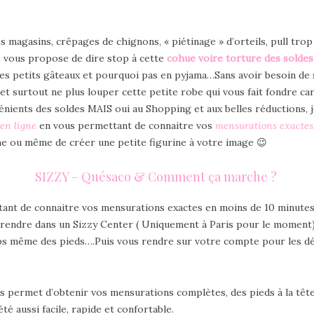
les magasins, crêpages de chignons, « piétinage » d’orteils, pull tro
 vous propose de dire stop à cette
c
o
hue voire torture des soldes
ues petits gâteaux et pourquoi pas en pyjama…Sans avoir besoin de
 et surtout ne plus louper cette petite robe qui vous fait fondre car
nients des soldes MAIS oui au Shopping et aux belles réductions,
en ligne
en vous permettant de connaitre vos
mensurations exactes
e ou même de créer une petite figurine à votre image 😉
SIZZY – Quésaco & Comment ça marche ?
nt de connaitre vos mensurations exactes en moins de 10 minutes. P
us rendre dans un Sizzy Center ( Uniquement à Paris pour le moment
rps même des pieds….Puis vous rendre sur votre compte pour les dé
 permet d’obtenir vos mensurations complètes, des pieds à la tête
été aussi facile, rapide et confortable.