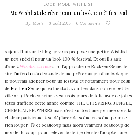
LOOK
,
MODE
,
WISHLIST
Ma Wishlist de rêve pour un look 100 % festival
By:
Mor's
3 août 2015
6 Comments
Aujourd’hui sur le blog, je vous propose une petite Wishlist
un peu spécial pour un look 100 % festival. Et oui il s’agit
d’une «
Wishlist de rêve
« , à
l’approche de Rock-en-Seine, le
site
Farfetch
m’a demandé de me prêter au jeu d’un look que
je pourrais adopter pour un festival
et notamment pour celui
de
Rock en Seine
qui va bientôt avoir lieu dans notre « petite
ville » ;-). Rock en seine, c’est trois jours de folie avec de jolies
têtes d’affiche cette année comme THE OFFSPRING, JUNGLE,
CHEMICAL BROTHERS mais c’est surtout une journée sous la
chaleur parisienne, à se déplacer de scène en scène pour ne
rien louper 😉 et beaucoup mais alors vraiment beaucoup de
monde du coup, pour relever le défi je décide d’adopter une