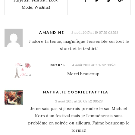
Mode
,
Wishlist
AMANDINE
3 août 2015 at 19 07 59 08598
J’adore ta tenue, magnifique l’ensemble surtout le
short et le t-shirt!
MOR'S
4 août 2015 at 7 07 52 08528
Merci beaucoup
NATHALIE COOKIEETATTILA
3 août 2015 at 20 08 52 08528
Je ne sais pas si j’oserais prendre le sac Michael
Kors à un festival mais je l’emmènerais sans
problème en soirée ou ailleurs. J’aime beaucoup le
format!