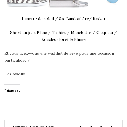
Lunette de soleil
/
Sac Bandoulière
/
Basket
Short en jean Blanc
/
T-shirt
/
Manchette
/
Chapeau
/
Boucles d’oreille Plume
Et vous avez-vous une wishlist de rêve pour une occasion
particulière ?
Des bisous
J’aime ça :
Farfetch
,
Festival
,
Look
,