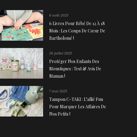
6 août 2025
6 Livres Pour Bébé De 12 À 18
Mois : Les Coups De Cœur De
Bartholomé !
28 juillet 2025
Protéger Nos Enfants Des
Moustiques : Test & Avis De
Maman !
7 mai 2025
Tampon C-TAKI : L’allié Fun
Pour Marquer Les Affaires De
Nos Petits !