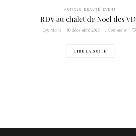
ARTICLE
,
BEAUTÉ
,
EVENT
RDV au chalet de Noel des V
By:
Mor's
10 décembre 2015
1 Comment
LIRE LA SUITE