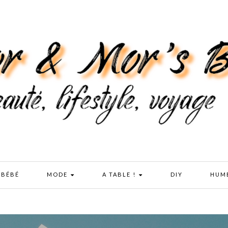
 BÉBÉ
MODE
A TABLE !
DIY
HUM