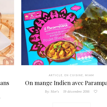
ARTICLE
,
EN CUISINE
,
MIAM
dans
On mange Indien avec Parampa
By:
Mor's
19 décembre 2016