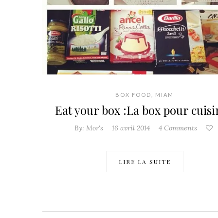
BOX FOOD
,
MIAM
Eat your box :La box pour cuis
By:
Mor's
16 avril 2014
4 Comments
LIRE LA SUITE