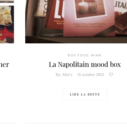
BOX FOOD
,
MIAM
iner
La Napolitain mood box
By:
Mor's
15 octobre 2013
LIRE LA SUITE