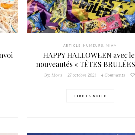
ARTICLE
,
HUMEURS
,
MIAM
envoi
HAPPY HALLOWEEN avec le
nouveautés « TÊTES BRULÉES 
By:
Mor's
27 octobre 2021
4 Comments
LIRE LA SUITE