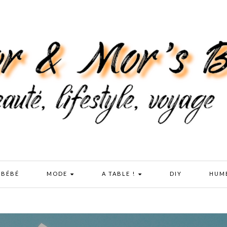
 BÉBÉ
MODE
A TABLE !
DIY
HUM