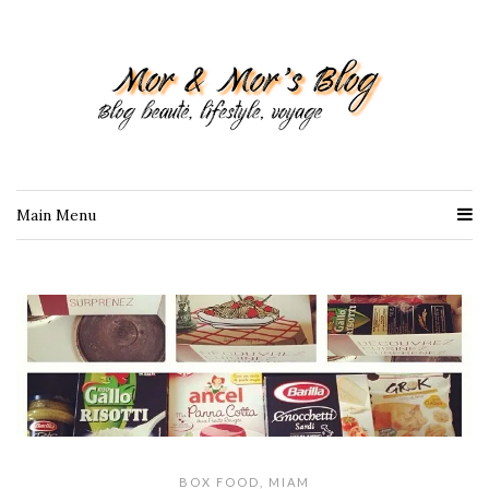
Main Menu
BOX FOOD
,
MIAM