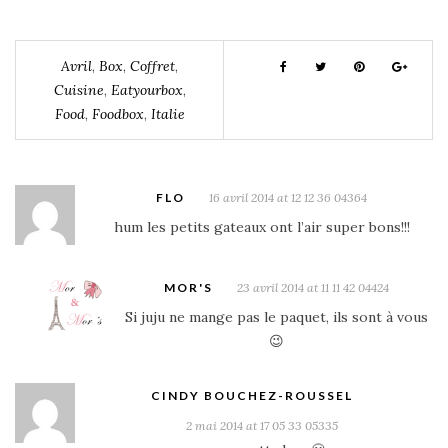
Avril
,
Box
,
Coffret
,
Cuisine
,
Eatyourbox
,
Food
,
Foodbox
,
Italie
FLO
16 avril 2014 at 12 12 36 04364
hum les petits gateaux ont l’air super bons!!!
MOR'S
23 avril 2014 at 11 11 42 04424
Si juju ne mange pas le paquet, ils sont à vous
😉
CINDY BOUCHEZ-ROUSSEL
2 mai 2014 at 17 05 33 05335