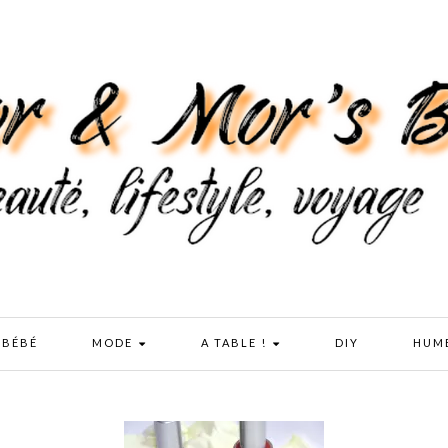
 BÉBÉ
MODE
A TABLE !
DIY
HUM