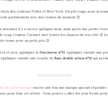
t le choix des couleurs Folies et New-York. Un joli rouge pour la sema
ccorde parfaitement avec mes tenues du moment 😉
s attention il y a encore quelques mois, mais après une petite réa
 le coup Couleur Caramel, met toutes les chances de son côté 😉 Le
te tenue pour un petit prix 😉
res et secs, appliquer le
Durcisseur n°31
. Appliquer ensuite une pre
. Appliquer ensuite une couche de
Base double action n°32
qui perme
♡♡♡♡♡♡♡♡♡♡♡
rme de cette marque
encore une fois une marque qui sait répondre à 
ose pour finir cet article : Vous pouvez y allez les yeux fermé pour 