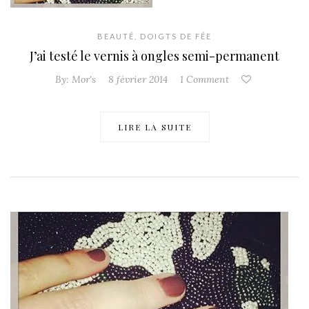
BEAUTÉ
,
DOIGTS DE FÉE
J’ai testé le vernis à ongles semi-permanent
By:
Mor's
8 février 2014
1 Comment
LIRE LA SUITE