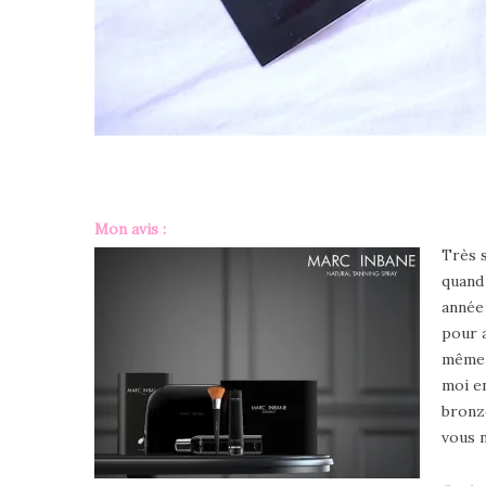
Mon avis :
Très 
quand 
année 
pour a
même l
moi en
bronzé
vous 