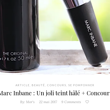
ARTICLE
,
BEAUTÉ
,
CONCOURS
,
SE POMPONNER
Marc Inbane : Un joli teint hâlé + Concour
By:
Mor's
22 mai 2017
9 Comments