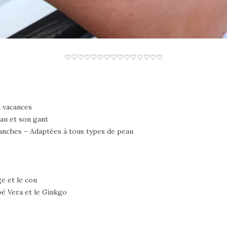
♡♡♡♡♡♡♡♡♡♡♡♡♡♡♡
 vacances
eau et son gant
lanches – Adaptées à tous types de peau
e et le cou
oë Vera et le Ginkgo