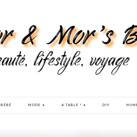
 BÉBÉ
MODE
A TABLE !
DIY
HUM