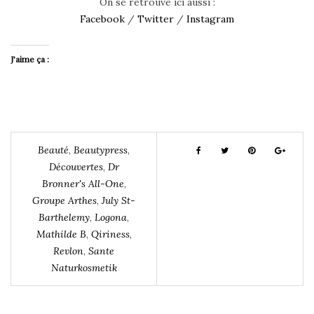
On se retrouve ici aussi :
Facebook
/
Twitter
/
Instagram
J’aime ça :
Beauté
,
Beautypress
,
Découvertes
,
Dr
Bronner's All-One
,
Groupe Arthes
,
July St-
Barthelemy
,
Logona
,
Mathilde B
,
Qiriness
,
Revlon
,
Sante
Naturkosmetik