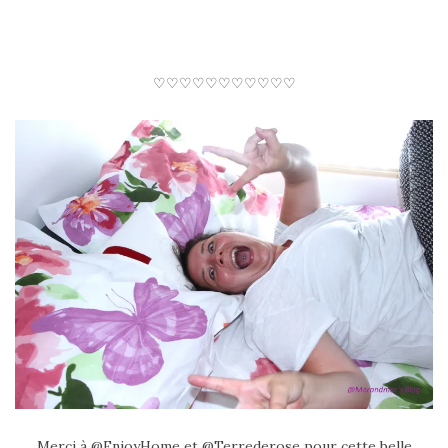
♡♡♡♡♡♡♡♡♡♡♡
Merci à @EnjoyHome et @Terrederose pour cette belle