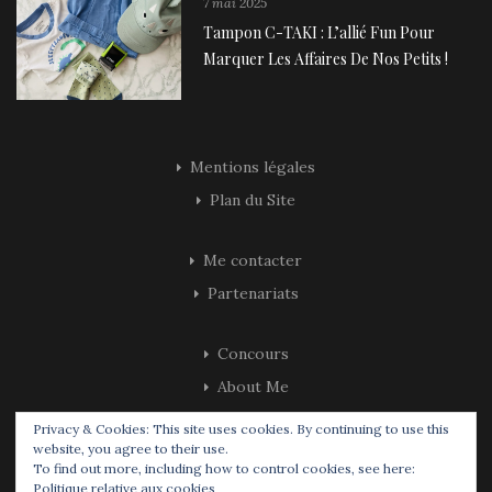
7 mai 2025
Tampon C-TAKI : L’allié Fun Pour
Marquer Les Affaires De Nos Petits !
Mentions légales
Plan du Site
Me contacter
Partenariats
Concours
About Me
Privacy & Cookies: This site uses cookies. By continuing to use this
website, you agree to their use.
To find out more, including how to control cookies, see here:
Politique relative aux cookies