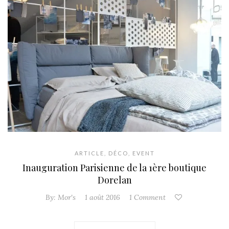
ARTICLE
,
DÉCO
,
EVENT
Inauguration Parisienne de la 1ère boutique
Dorelan
By:
Mor's
1 août 2016
1 Comment