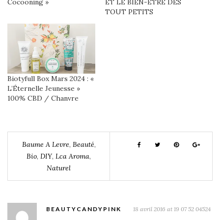
Cocooning »
ET LE BIEN-ÊTRE DES
TOUT PETITS
Biotyfull Box Mars 2024 : «
L’Éternelle Jeunesse »
100% CBD / Chanvre
Baume A Levre
,
Beauté
,
Bio
,
DIY
,
Lca Aroma
,
Naturel
BEAUTYCANDYPINK
18 avril 2016 at 19 07 52 04524