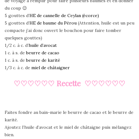
de voyage à remplir pour faire plusieurs baumes et en donner
du coup 😉
5 gouttes d’
HE de cannelle de Ceylan (écorce)
5 gouttes d’
HE de baume du Pérou
(Attention, huile est un peu
compacte j’ai donc ouvert le bouchon pour faire tomber
quelques gouttes)
1/2 c. à c. d’
huile d’avocat
1 c. à s. de
beurre de cacao
1 c. à s. de
beurre de karité
1/3 c. à c. de
miel de châtaigner
♡♡♡♡♡♡ Recette ♡♡♡♡♡♡
Faites fondre au bain-marie le beurre de cacao et le beurre de
karité.
Ajoutez l’huile d’avocat et le miel de châtaigne puis mélangez
bien.