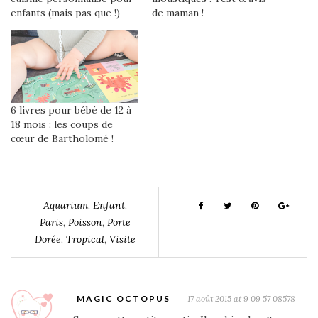
enfants (mais pas que !)
de maman !
6 livres pour bébé de 12 à
18 mois : les coups de
cœur de Bartholomé !
Aquarium
,
Enfant
,
Paris
,
Poisson
,
Porte
Dorée
,
Tropical
,
Visite
MAGIC OCTOPUS
17 août 2015 at 9 09 57 08578