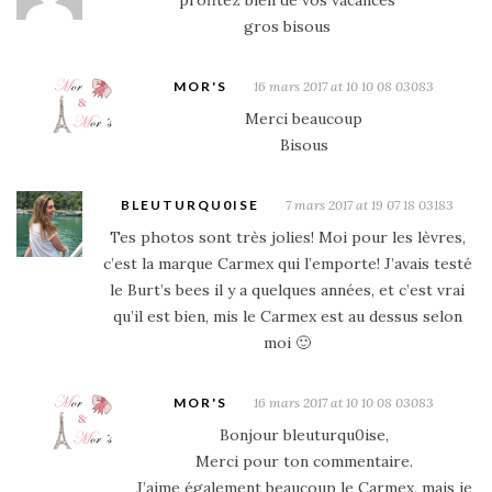
profitez bien de vos vacances
gros bisous
MOR'S
16 mars 2017 at 10 10 08 03083
Merci beaucoup
Bisous
BLEUTURQU0ISE
7 mars 2017 at 19 07 18 03183
Tes photos sont très jolies! Moi pour les lèvres,
c’est la marque Carmex qui l’emporte! J’avais testé
le Burt’s bees il y a quelques années, et c’est vrai
qu’il est bien, mis le Carmex est au dessus selon
moi 🙂
MOR'S
16 mars 2017 at 10 10 08 03083
Bonjour bleuturqu0ise,
Merci pour ton commentaire.
J’aime également beaucoup le Carmex, mais je