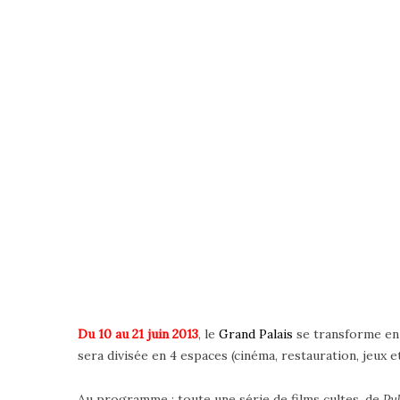
Du 10 au 21 juin 2013
, le
Grand Palais
se transforme e
sera divisée en 4 espaces (cinéma, restauration, jeux et
Au programme : toute une série de films cultes, de
Pu