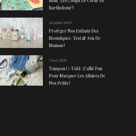
Mois : Les Coups De Cœur De
Bartholomé !
28 juillet 2025
Protéger Nos Enfants Des
Moustiques : Test & Avis De
Maman !
7 mai 2025
Tampon C-TAKI : L’allié Fun
Pour Marquer Les Affaires De
Nos Petits !