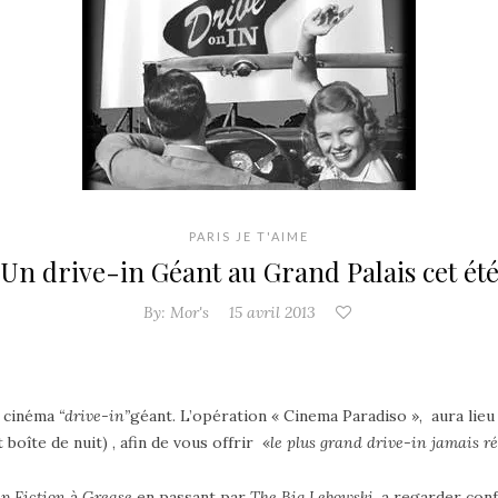
PARIS JE T'AIME
Un drive-in Géant au Grand Palais cet ét
By:
Mor's
15 avril 2013
n cinéma
“drive-in”
géant. L’opération « Cinema Paradiso », aura lieu
 boîte de nuit) , afin de vous offrir «
le plus grand drive-in jamais r
lp Fiction
à
Grease
en passant par
The Big Lebowski,
a regarder conf