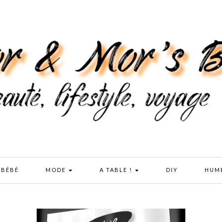
 BÉBÉ
MODE
A TABLE !
DIY
HUM