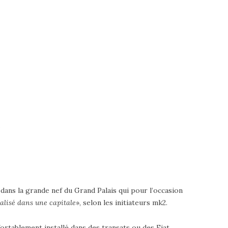
é
 dans la grande nef du Grand Palais qui pour l’occasion
éalisé dans une capitale
», selon les initiateurs mk2.
ortablement installé dans des transats ou des Fiat