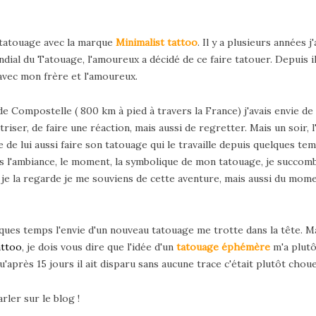
 tatouage avec la marque
Minimalist tattoo
. Il y a plusieurs années j
ndial du Tatouage, l'amoureux a décidé de ce faire tatouer. Depuis i
avec mon frère et l'amoureux.
e Compostelle ( 800 km à pied à travers la France) j'avais envie de
atriser, de faire une réaction, mais aussi de regretter. Mais un soi
e de lui aussi faire son tatouage qui le travaille depuis quelques 
mais l'ambiance, le moment, la symbolique de mon tatouage, je succomb
e je la regarde je me souviens de cette aventure, mais aussi du mom
ques temps l'envie d'un nouveau tatouage me trotte dans la tête. Ma
attoo
, je dois vous dire que l'idée d'un
tatouage éphémère
m'a plutô
qu'après 15 jours il ait disparu sans aucune trace c'était plutôt choue
rler sur le blog !