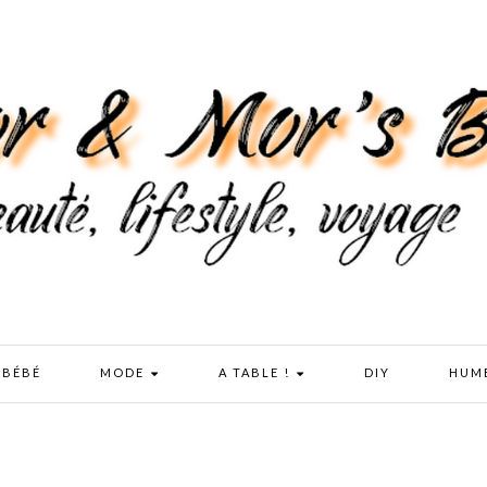
 BÉBÉ
MODE
A TABLE !
DIY
HUM