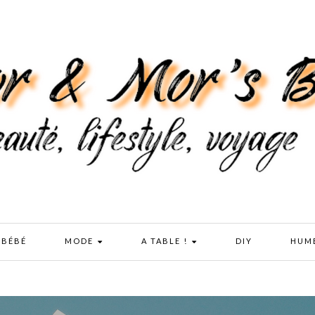
 BÉBÉ
MODE
A TABLE !
DIY
HUM