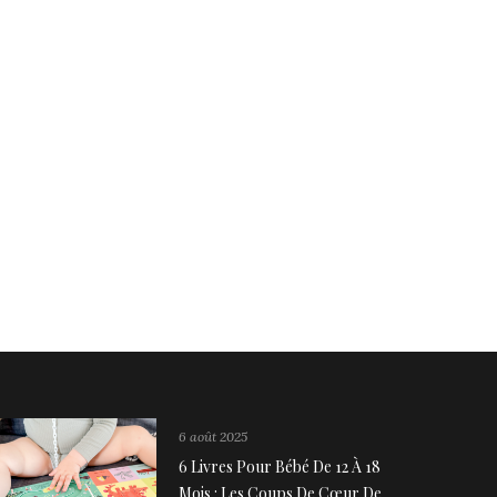
6 août 2025
6 Livres Pour Bébé De 12 À 18
Mois : Les Coups De Cœur De