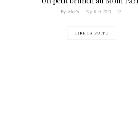
Un petit brunch au Môm Par
By:
Mor's
25 juillet 2013
LIRE LA SUITE