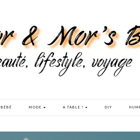
 BÉBÉ
MODE
A TABLE !
DIY
HUM