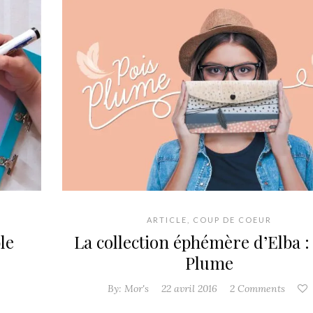
ARTICLE
,
COUP DE COEUR
e‎
La collection éphémère d’Elba :
Plume
By:
Mor's
22 avril 2016
2 Comments