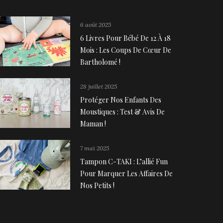
6 août 2025
6 Livres Pour Bébé De 12 À 18
Mois : Les Coups De Cœur De
Bartholomé !
28 juillet 2025
Protéger Nos Enfants Des
Moustiques : Test & Avis De
Maman !
7 mai 2025
Tampon C-TAKI : L’allié Fun
Pour Marquer Les Affaires De
Nos Petits !