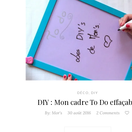
DÉCO
,
DIY
DIY : Mon cadre To Do effaçabl
By:
Mor's
30 août 2016
2 Comments