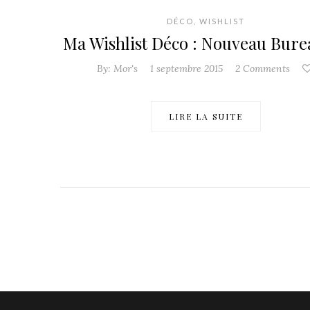
DÉCO
,
WISHLIST
Ma Wishlist Déco : Nouveau Bure
By:
Mor's
1 septembre 2015
2 Comments
LIRE LA SUITE