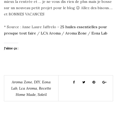
mieux la rentrée et … je ne vous dis rien de plus mais je bosse
sur un nouveau petit projet pour le blog 😉 Allez des bisous….
et BONNES VACANCES
* Source : Anne Laure Jaffrelo –
25 huiles essentielles pour
presque tout faire
/
LCA Aroma
/
Aroma Zone
/
Eona Lab
J’aime ça :
Aroma Zone
,
DIY
,
Eona
Lab
,
Lca Aroma
,
Recette
Home Made
,
Soleil