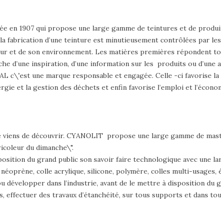
ée en 1907 qui propose une large gamme de teintures et de produits
 la fabrication d’une teinture est minutieusement contrôlées par le
sateur et de son environnement. Les matières premières répondent t
d’une inspiration, d’une information sur les produits ou d’une a
L c\'est une marque responsable et engagée. Celle -ci favorise la
ie et la gestion des déchets et enfin favorise l’emploi et l’économ
je viens de découvrir. CYANOLIT propose une large gamme de mast
ricoleur du dimanche\".
disposition du grand public son savoir faire technologique avec une
is, néoprène, colle acrylique, silicone, polymère, colles multi-usage
u développer dans l’industrie, avant de le mettre à disposition du gr
s, effectuer des travaux d’étanchéité, sur tous supports et dans tou