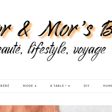
 BÉBÉ
MODE
A TABLE !
DIY
HUM