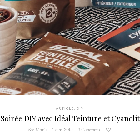
ARTICLE
,
DIY
Soirée DIY avec Idéal Teinture et Cyanolit
By:
Mor's
1 mai 2019
1 Comment