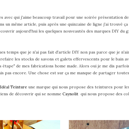
ences avec qui j'aime beaucoup travail pour une soirée présentation d
s un même article, puis après une quinzaine de ligne j'ai trouvé ça
ouvrir aujourd'hui les quelques nouveautés des marques DIY du gro
es temps que je n'ai pas fait d'article DIY non pas parce que je n'a
e refaire les stocks de savons et galets effervescents pour le bain a
tape" de mes fabrications home made. Alors oui je me dis parfois 
sais pas encore. Une chose est sur ça me manque de partager toutes
Idéal Teinture
une marque qui nous propose des teintures pour les 
 viens de découvrir qui se nomme
Caynolit
qui nous propose des col