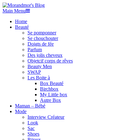
Main Menu
Home
Beauté
Se pomponner
Se chouchouter
Doigts de fée
Parfum
Des jolis cheveux
Objetcif corps de rêves
Beauty Men
SWAP
Les Boite à
Box Beauté
Birchbox
My Little box
Autre Box
Maman – Bébé
Mode
Interview Créateur
Look
Sac
Shoes
Bijoux