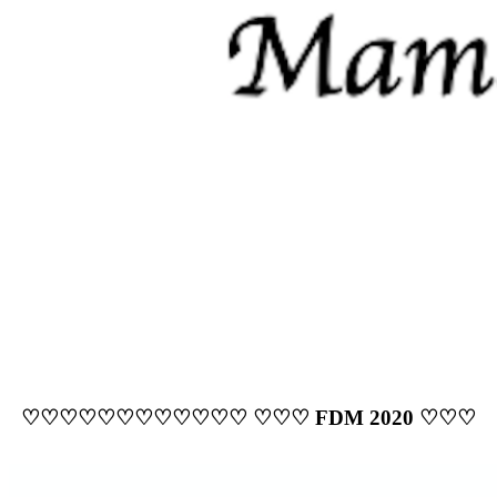
♡♡♡♡♡♡♡♡♡♡♡♡ ♡♡♡ FDM 2020 ♡♡♡