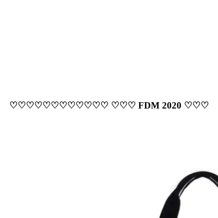
♡♡♡♡♡♡♡♡♡♡♡♡ ♡♡♡ FDM 2020 ♡♡♡