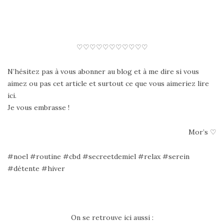
♡♡♡♡♡♡♡♡♡♡♡
N’hésitez pas à vous abonner au blog et à me dire si vous
aimez ou pas cet article et surtout ce que vous aimeriez lire
ici.
Je vous embrasse !
Mor’s ♡
#noel #routine #cbd #secreetdemiel #relax #serein
#détente #hiver
On se retrouve ici aussi :