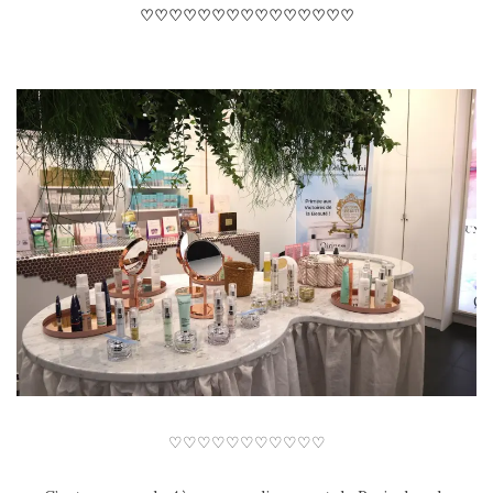
♡♡♡♡♡
♡♡♡♡♡
♡♡♡♡♡
♡♡♡♡♡♡♡♡♡♡♡