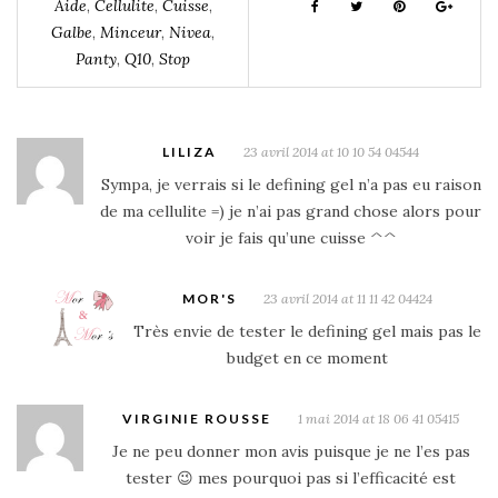
Aide
,
Cellulite
,
Cuisse
,
Galbe
,
Minceur
,
Nivea
,
Panty
,
Q10
,
Stop
LILIZA
23 avril 2014 at 10 10 54 04544
Sympa, je verrais si le defining gel n’a pas eu raison
de ma cellulite =) je n’ai pas grand chose alors pour
voir je fais qu’une cuisse ^^
MOR'S
23 avril 2014 at 11 11 42 04424
Très envie de tester le defining gel mais pas le
budget en ce moment
VIRGINIE ROUSSE
1 mai 2014 at 18 06 41 05415
Je ne peu donner mon avis puisque je ne l’es pas
tester 😉 mes pourquoi pas si l’efficacité est