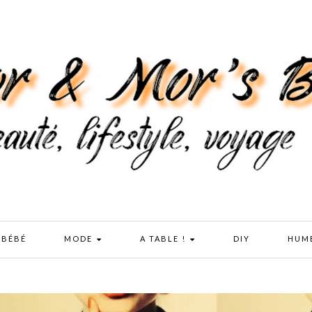
 BÉBÉ
MODE
A TABLE !
DIY
HUM