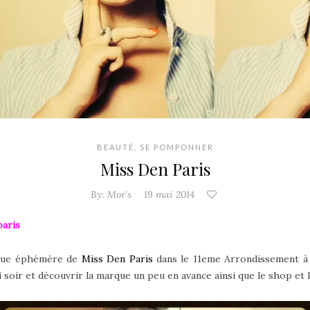
BEAUTÉ
,
SE POMPONNER
Miss Den Paris
By:
Mor's
19 mai 2014
paris
tique éphémère de
Miss Den Paris
dans le 11eme Arrondissement à p
 soir et découvrir la marque un peu en avance ainsi que le shop et 