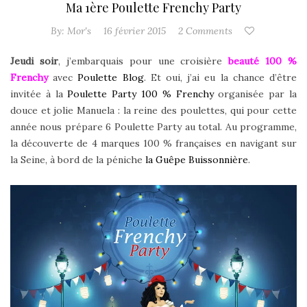
Ma 1ère Poulette Frenchy Party
By:
Mor's
16 février 2015
2 Comments
Jeudi soir
, j’embarquais pour une croisière
beauté 100 %
Frenchy
avec
Poulette Blog
. Et oui, j’ai eu la chance d’être
invitée à la
Poulette Party 100 % Frenchy
organisée par la
douce et jolie Manuela : la reine des poulettes, qui pour cette
année nous prépare 6 Poulette Party au total.
Au programme,
la découverte de 4 marques 100 % françaises en navigant sur
la Seine, à bord de la péniche
la Guêpe Buissonnière
.