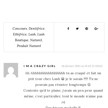
Concours
,
Dentifrice
,
Ethifrice
,
Lush
,
Lush
Boutique
,
Naturel
,
Produit Naturel
I M A CRAZY GIRL
28 février 2013 at 15 03 13 02132
Ah Ahhhhhhhhhhhhhhh tu as craqué et fait un
ptit tour chez Lush 😀 je le savais !!!!!! Tu ne
pouvais pas résister longtemps 😛
Contente qu’il te plaise, j’avais un peu peur quand
même, c’est particulier, tout le monde n’aime pas
;o)
Des bisous ma belle !!!