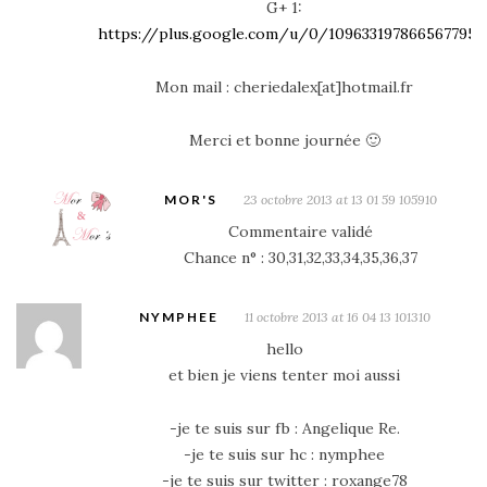
G+ 1:
https://plus.google.com/u/0/10963319786656779
Mon mail : cheriedalex[at]hotmail.fr
Merci et bonne journée 🙂
MOR'S
23 octobre 2013 at 13 01 59 105910
Commentaire validé
Chance n° : 30,31,32,33,34,35,36,37
NYMPHEE
11 octobre 2013 at 16 04 13 101310
hello
et bien je viens tenter moi aussi
-je te suis sur fb : Angelique Re.
-je te suis sur hc : nymphee
-je te suis sur twitter : roxange78