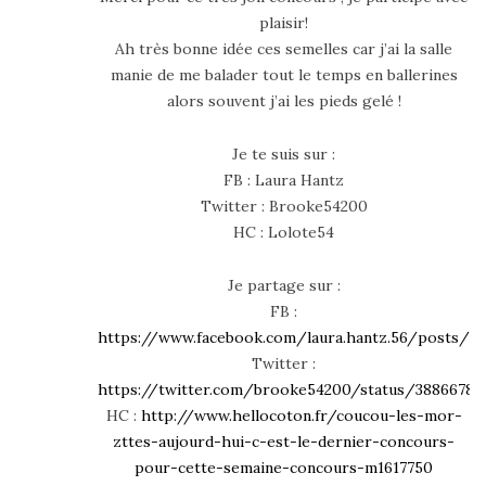
plaisir!
Ah très bonne idée ces semelles car j’ai la salle
manie de me balader tout le temps en ballerines
alors souvent j’ai les pieds gelé !
Je te suis sur :
FB : Laura Hantz
Twitter : Brooke54200
HC : Lolote54
Je partage sur :
FB :
https://www.facebook.com/laura.hantz.56/posts/23
Twitter :
https://twitter.com/brooke54200/status/38866786
HC :
http://www.hellocoton.fr/coucou-les-mor-
zttes-aujourd-hui-c-est-le-dernier-concours-
pour-cette-semaine-concours-m1617750