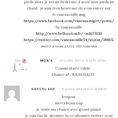
pieds alors je serais heureuse d avoir mes pieds au
chaud . je suis tres heureuse de vous suivre sur
fc vanessouille mig
https://www.facebook.com/vanessa.miget/posts/1
hc vanessouille
http://www.hellocoton.fr/-m1617630
https://twitter.com/vanessouille54/status/3886535
merci a vous a tres vite vanessa
MOR'S
23 octobre 2013 at 13 01 55 105510
Commentaire validé
Chance n° : 8,9,10,11,12,13
SOFCEL SOF
11 octobre 2013 at 14 02 16 101610
bonjour
merci beaucoup
je tente ma chance avec grand plaisir
je suis fan fb, abonnée hc et abonnée twitter sous