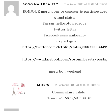
SOSO NAILBEAUTY
11 octobre 2013 at 19 07 54 105410
BONJOUR merci pour ce concour je participe avec
grand plaisir
fan sur hellocoton soso59
twitter lettifi
facebook soso nailbeauty
mes partages
https://twitter.com/lettifi1/status/38873896414990
https://www.facebook.com/sosonailbeauty/posts/4
merci bon weekend
MOR'S
23 octobre 2013 at 14 02 03 100310
Commentaire validé
Chance n° : 56,57,58,59,60,61