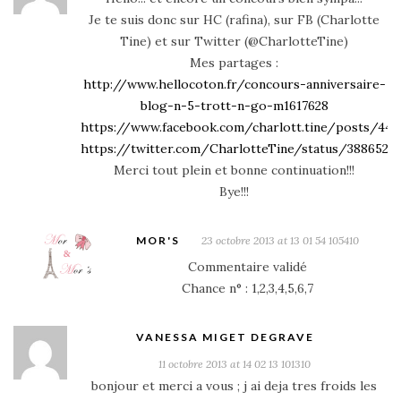
Je te suis donc sur HC (rafina), sur FB (Charlotte
Tine) et sur Twitter (@CharlotteTine)
Mes partages :
http://www.hellocoton.fr/concours-anniversaire-
blog-n-5-trott-n-go-m1617628
https://www.facebook.com/charlott.tine/posts/445
https://twitter.com/CharlotteTine/status/3886527
Merci tout plein et bonne continuation!!!
Bye!!!
MOR'S
23 octobre 2013 at 13 01 54 105410
Commentaire validé
Chance n° : 1,2,3,4,5,6,7
VANESSA MIGET DEGRAVE
11 octobre 2013 at 14 02 13 101310
bonjour et merci a vous ; j ai deja tres froids les