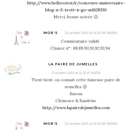
http://www.hellocoton.fr/concours-anniversaire-
blog-n-5-trott-n-go-m1628330
Merci, bonne soirée 😉
MOR'S
23 octobre 2013 at 14 02 08 100810
Commentaire validé
Chance n° : 88,89,90,91,92,93,94
LA PAIRE DE JUMELLES
17 octobre 2013 at 12 12 47 104710
Tient tient, on connait cette fameuse paire de
semelles 😉
Bisous
Clémence & Sandrine
http://www.lapairedejumelles.com
MOR'S
23 octobre 2013 at 14 02 09 100910