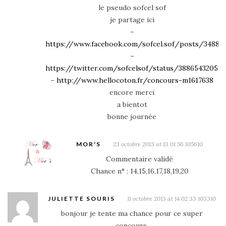
le pseudo sofcel sof
je partage ici
–
https://www.facebook.com/sofcel.sof/posts/34889
–
https://twitter.com/sofcelsof/status/388654320591
–
http://www.hellocoton.fr/concours-m1617638
encore merci
a bientot
bonne journée
MOR'S
23 octobre 2013 at 13 01 56 105610
Commentaire validé
Chance n° : 14,15,16,17,18,19,20
JULIETTE SOURIS
11 octobre 2013 at 14 02 33 103310
bonjour je tente ma chance pour ce super
concours.