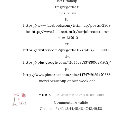
hc: titiamdp
tt: gregetlaeti
mes relais
fb:
https://www.facebook.com/titia.mdp/posts/250962
hc:
http://www.hellocoton.fr/un-joli-concours-
ici-m1617910
tt:
https://twitter.com/gregetlaeti/status/3886887677
g+:
https://plus.google.com/116445873378600771972/
pt:
http://www.pinterest.com/pin/447474912947068391
merci beaucoup et bon week end
MOR'S
23 octobre 2013 at 14 02 00 100010
Commentaire validé
Chance n° : 42,43,44,45,46,47,48,49,50