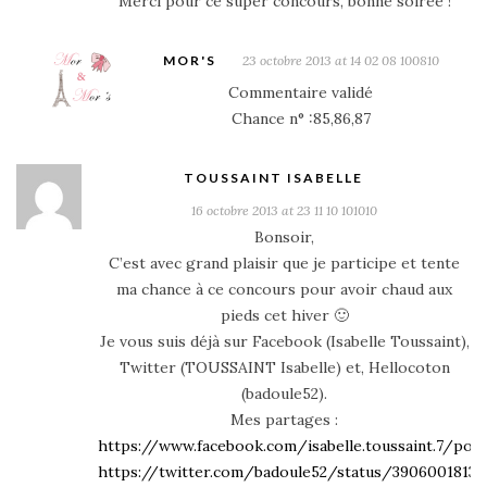
Merci pour ce super concours, bonne soirée !
MOR'S
23 octobre 2013 at 14 02 08 100810
Commentaire validé
Chance n° :85,86,87
TOUSSAINT ISABELLE
16 octobre 2013 at 23 11 10 101010
Bonsoir,
C’est avec grand plaisir que je participe et tente
ma chance à ce concours pour avoir chaud aux
pieds cet hiver 🙂
Je vous suis déjà sur Facebook (Isabelle Toussaint),
Twitter (TOUSSAINT Isabelle) et, Hellocoton
(badoule52).
Mes partages :
https://www.facebook.com/isabelle.toussaint.7/pos
https://twitter.com/badoule52/status/39060018131