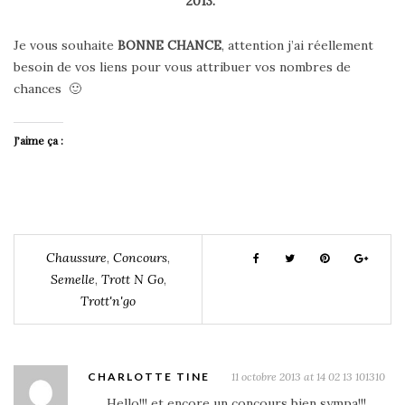
2013.
Je vous souhaite
BONNE CHANCE
, attention j’ai réellement
besoin de vos liens pour vous attribuer vos nombres de
chances 🙂
J’aime ça :
Chaussure
,
Concours
,
Semelle
,
Trott N Go
,
Trott'n'go
CHARLOTTE TINE
11 octobre 2013 at 14 02 13 101310
Hello!!! et encore un concours bien sympa!!!