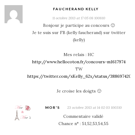
FAUCHERAND KELLY
11 octobre 2013 at 17 05 08 100810
Bonjour je participe au concours 🙂
Je te suis sur FB (kelly faucherand) sur twitter
(kelly)
Mes relais : HC
http://www.hellocoton.fr/concours-m1617974
TW
https://twitter.com/xKelly_62x/status/3886974205
Je croise les doigts 🙂
MOR'S
23 octobre 2013 at 14 02 03 100310
Commentaire validé
Chance n° : 51,52,53,54,55