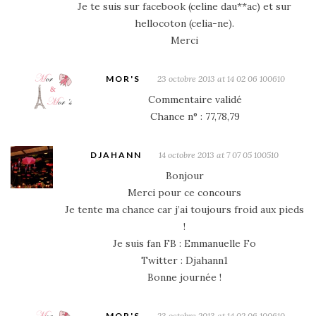
Je te suis sur facebook (celine dau**ac) et sur
hellocoton (celia-ne).
Merci
MOR'S
23 octobre 2013 at 14 02 06 100610
Commentaire validé
Chance n° : 77,78,79
DJAHANN
14 octobre 2013 at 7 07 05 100510
Bonjour
Merci pour ce concours
Je tente ma chance car j’ai toujours froid aux pieds
!
Je suis fan FB : Emmanuelle Fo
Twitter : Djahann1
Bonne journée !
MOR'S
23 octobre 2013 at 14 02 06 100610