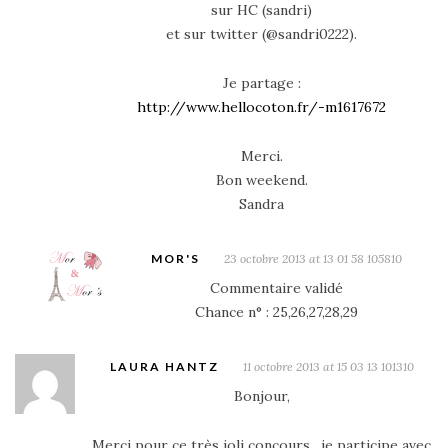
sur HC (sandri)
et sur twitter (@sandri0222).
Je partage :
http://www.hellocoton.fr/-m1617672
Merci.
Bon weekend.
Sandra
MOR'S
23 octobre 2013 at 13 01 58 105810
Commentaire validé
Chance n° : 25,26,27,28,29
LAURA HANTZ
11 octobre 2013 at 15 03 13 101310
Bonjour,
Merci pour ce très joli concours , je participe avec