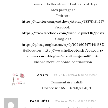
Je suis sur hellocoton et twitter : cottleya
Mes partages :
Twitter :
https://twitter.com/cottleya/status/3887848457713
Facebook :
https://www.facebook.com/isabelle.pinel.16/posts/
Google+ :
https://plus.google.com/u/0/10946074791411387
Hellocoton :
http://www.hellocoton.fr/concours-
anniversaire-blog-n-5-trott-n-go-m1618540
Encore merci et bonne continuation.
MOR'S
23 octobre 2013 at 14 02 05 100510
Commentaire validé
Chance n° : 65,66,67,68,69,70,71
FASH NÉTI
12 octobre 2013 at 0 12 35 103510