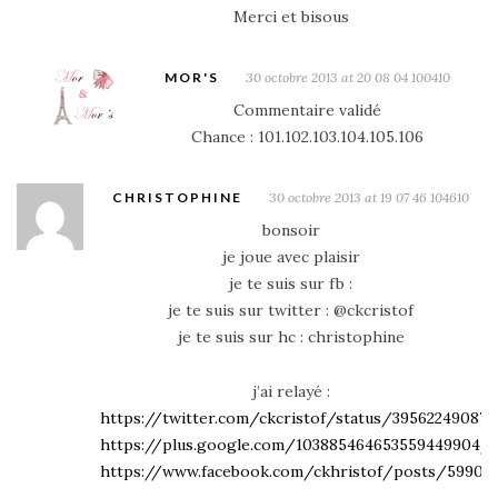
Merci et bisous
MOR'S
30 octobre 2013 at 20 08 04 100410
Commentaire validé
Chance : 101.102.103.104.105.106
CHRISTOPHINE
30 octobre 2013 at 19 07 46 104610
bonsoir
je joue avec plaisir
je te suis sur fb :
je te suis sur twitter : @ckcristof
je te suis sur hc : christophine
j’ai relayé :
https://twitter.com/ckcristof/status/395622490879
https://plus.google.com/10388546465355944990
https://www.facebook.com/ckhristof/posts/59902