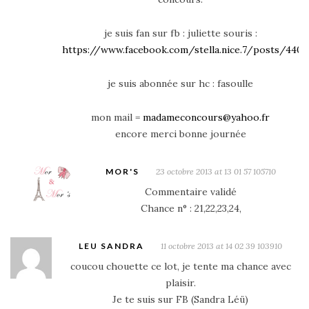
je suis fan sur fb : juliette souris :
https://www.facebook.com/stella.nice.7/posts/440
je suis abonnée sur hc : fasoulle
mon mail =
madameconcours@yahoo.fr
encore merci bonne journée
MOR'S
23 octobre 2013 at 13 01 57 105710
Commentaire validé
Chance n° : 21,22,23,24,
LEU SANDRA
11 octobre 2013 at 14 02 39 103910
coucou chouette ce lot, je tente ma chance avec
plaisir.
Je te suis sur FB (Sandra Léü)