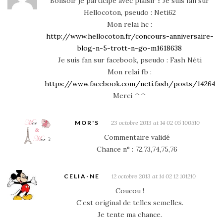
Bonsoir je participe avec plaisir !! Je suis fan sur
Hellocoton, pseudo : Neti62
Mon relai hc :
http://www.hellocoton.fr/concours-anniversaire-
blog-n-5-trott-n-go-m1618638
Je suis fan sur facebook, pseudo : Fash Néti
Mon relai fb :
https://www.facebook.com/neti.fash/posts/142641
Merci ^^
MOR'S
23 octobre 2013 at 14 02 05 100510
Commentaire validé
Chance n° : 72,73,74,75,76
CELIA-NE
12 octobre 2013 at 14 02 12 101210
Coucou !
C’est original de telles semelles.
Je tente ma chance.