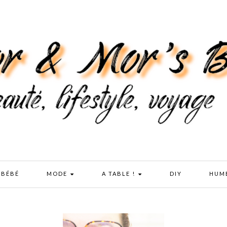
 BÉBÉ
MODE
A TABLE !
DIY
HUM