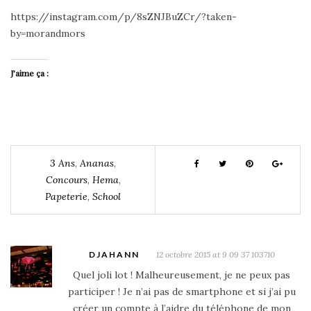
https://instagram.com/p/8sZNJBuZCr/?taken-
by=morandmors
J’aime ça :
3 Ans
,
Ananas
,
Concours
,
Hema
,
Papeterie
,
School
DJAHANN
12 octobre 2015 at 9 09 37 103710
Quel joli lot ! Malheureusement, je ne peux pas
participer ! Je n’ai pas de smartphone et si j’ai pu
créer un compte à l’aidre du téléphone de mon