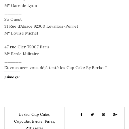
M° Gare de Lyon
______
So Ouest
31 Rue d’Alsace 92300 Levallois-Perret
M° Louise Michel
______
47 rue Cler 75007 Paris
M° Ecole Militaire
______
Et vous avez vous déjà testé les Cup Cake By Berko ?
J’aime ça :
Berko
,
Cup Cake
,
Cupcake
,
Envie
,
Paris
,
Patisserie