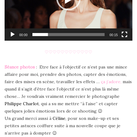
00:00
00:15
♡
♡
♡
♡
♡
♡
♡
♡
♡
♡
♡
♡
Séance photos
: Etre face à l’objectif ce n’est pas une mince
affaire pour moi, prendre des photos, capter des émotions,
faire des mises en scène, travailler les effets …
ça j’adore,
mais
quand il s’agit d’être face l’objectif ce n’est plus là même
chose… Je voudrais vraiment remercier le photographe
Philippe Charlot
, qui a su me mettre “à l’aise” et capter
quelques jolies émotions lors de ce shooting 😉
Un grand merci aussi à
Céline
, pour son make-up et ses
petites astuces coiffure suite à ma nouvelle coupe que je
n’arrive pas à dompter 😉