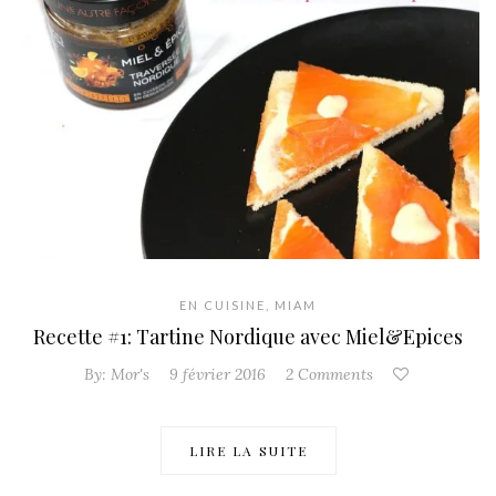
EN CUISINE
,
MIAM
Recette #1: Tartine Nordique avec Miel&Epices
By:
Mor's
9 février 2016
2 Comments
LIRE LA SUITE