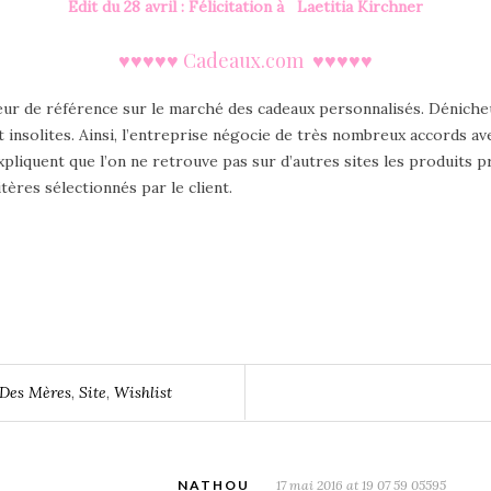
Edit du 28 avril : Félicitation à Laetitia Kirchner
♥♥♥♥♥ Cadeaux.com
♥♥♥♥♥
ur de référence sur le marché des cadeaux personnalisés. Déniche
 insolites. Ainsi, l’entreprise négocie de très nombreux accords av
expliquent que l’on ne retrouve pas sur d’autres sites les produits
tères sélectionnés par le client.
 Des Mères
,
Site
,
Wishlist
NATHOU
17 mai 2016 at 19 07 59 05595