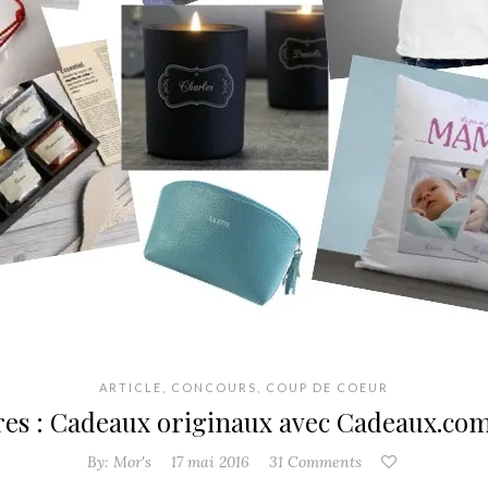
ARTICLE
,
CONCOURS
,
COUP DE COEUR
res : Cadeaux originaux avec Cadeaux.co
By:
Mor's
17 mai 2016
31 Comments