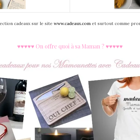
lection cadeaux sur le site
www.cadeaux.com
et surtout comme promis
♥♥♥♥♥ On offre quoi à sa Maman ?
♥♥♥♥♥