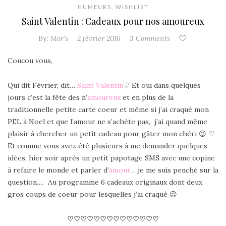
HUMEURS
,
WISHLIST
Saint Valentin : Cadeaux pour nos amoureux
By:
Mor's
2 février 2016
3 Comments
Coucou vous,
Qui dit Février, dit…
Saint Valentin
♡ Et oui dans quelques
jours c’est la fête des n’
amoureux
et en plus de la
traditionnelle petite carte coeur et même si j’ai craqué mon
PEL à Noel et que l’amour ne s’achète pas,
j’ai quand même
plaisir à chercher un petit cadeau pour gâter mon chéri 😉 ♡
Et comme vous avez été plusieurs à me demander quelques
idées, hier soir après un petit papotage SMS avec une copine
à refaire le monde et parler d’
amour
… je me suis penché sur la
question…. Au programme 6 cadeaux originaux dont deux
gros coups de coeur pour lesquelles j’ai craqué 😉
♡
♡
♡
♡
♡
♡
♡
♡
♡
♡
♡
♡
♡
♡