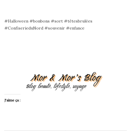
#Halloween #bonbons #sort #têtesbrulées
#ConfiserieduNord #souvenir #enfance
J’aime ça :