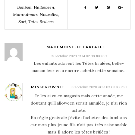
Bonbon
,
Halloween
,
Morandmors
,
Nouvelles
,
Sort
,
Tetes Brulees
MADEMOISELLE FARFALLE
30 octobre 2020 at 14 02 08 100810
Les enfants adorent les Têtes brulées, belle-
maman leur en a encore acheté cette semaine…
MISSBROWNIE
30 octobre 2020 at 15 03 05 100510
Je les ai vu en magasin mais cette année, me
doutant qu’Halloween serait annulée, je n’ai rien
acheté.
En règle générale j’évite d’acheter des bonbons
car mon plus jeune fils n’ait pas très raisonnable
mais il adore les têtes brûlées !