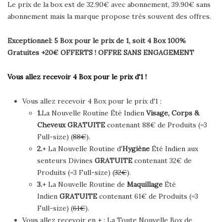
Le prix de la box est de 32.90€ avec abonnement, 39.90€ sans
abonnement mais la marque propose très souvent des offres.
Exceptionnel: 5 Box pour le prix de 1, soit 4 Box 100%
Gratuites +20€ OFFERTS ! OFFRE SANS ENGAGEMENT
Vous allez recevoir 4 Box pour le prix d'1 !
Vous allez recevoir 4 Box pour le prix d'1 :
1.
La Nouvelle Routine Été Indien
Visage, Corps &
Cheveux
GRATUITE
contenant 88€ de Produits (=3
Full-size) (
88€
).
2.
+ La Nouvelle Routine d'
Hygiène
Été Indien aux
senteurs Divines
GRATUITE
contenant 32€ de
Produits (=3 Full-size) (
32€
).
3.
+ La Nouvelle Routine de
Maquillage
Été
Indien
GRATUITE
contenant 61€ de Produits (=3
Full-size) (
61€
).
Vous allez recevoir en + :
La Toute Nouvelle Box de