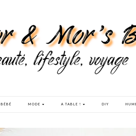
 BÉBÉ
MODE
A TABLE !
DIY
HUM