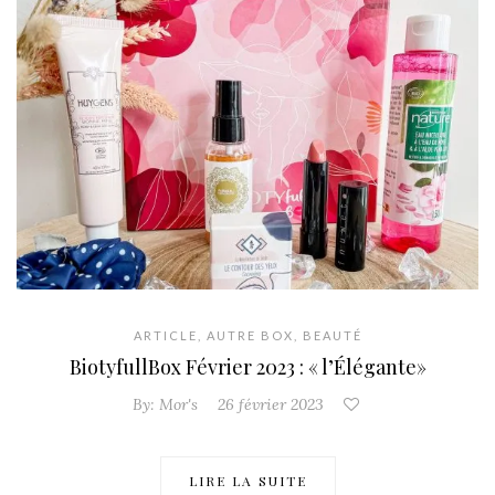
ARTICLE
,
AUTRE BOX
,
BEAUTÉ
BiotyfullBox Février 2023 : « l’Élégante»
By:
Mor's
26 février 2023
LIRE LA SUITE