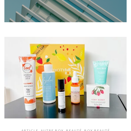
ARTICLE
,
AUTRE BOX
,
BEAUTÉ
,
BOX BEAUTÉ