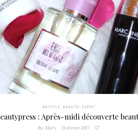
ARTICLE
,
BEAUTÉ
,
EVENT
eautypress : Après-midi découverte beau
By:
Mor's
21 février 2017