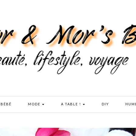
 BÉBÉ
MODE
A TABLE !
DIY
HUM