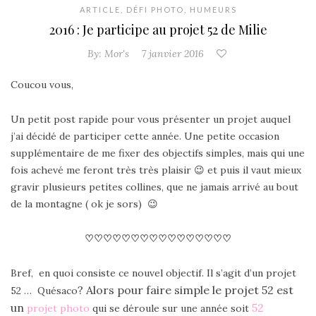
ARTICLE
,
DÉFI PHOTO
,
HUMEURS
2016 : Je participe au projet 52 de Milie
By:
Mor's
7 janvier 2016
Coucou vous,
Un petit post rapide pour vous présenter un projet auquel
j’ai décidé de participer cette année. Une petite occasion
supplémentaire de me fixer des objectifs simples, mais qui une
fois achevé me feront très très plaisir 😉
et puis il vaut mieux
gravir plusieurs petites collines, que ne jamais arrivé au bout
de la montagne ( ok je sors) 😉
♡
♡
♡
♡
♡
♡
♡
♡
♡
♡
♡
♡
♡
♡
♡
♡
Bref, en quoi consiste ce nouvel objectif. Il s’agit d’un projet
? Alors pour faire simple le projet 52 est
52 … Quésaco
un
52
projet photo
qui se déroule sur une année soit