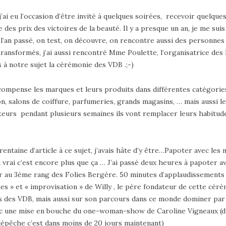
’ai eu l’occasion d’être invité à quelques soirées, recevoir quelques
se des prix des victoires de la beauté. Il y a presque un an, je me sui
’an passé, on test, on découvre, on rencontre aussi des personnes a
 transformés, j’ai aussi rencontré Mme Poulette, l’organisatrice des
à notre sujet la cérémonie des VDB .;-)
mpense les marques et leurs produits dans différentes catégorie
 salons de coiffure, parfumeries, grands magasins, … mais aussi les
/ teurs pendant plusieurs semaines ils vont remplacer leurs habitu
trentaine d’article à ce sujet, j’avais hâte d’y être…Papoter avec le
n vrai c’est encore plus que ça … J’ai passé deux heures à papoter a
er au 3ème rang des Folies Bergère. 50 minutes d’applaudissements
s » et « improvisation » de Willy , le père fondateur de cette cérémon
es des VDB, mais aussi sur son parcours dans ce monde dominer par l
ec une mise en bouche du one-woman-show de Caroline Vigneaux (d’ai
 dépêche c’est dans moins de 20 jours maintenant)