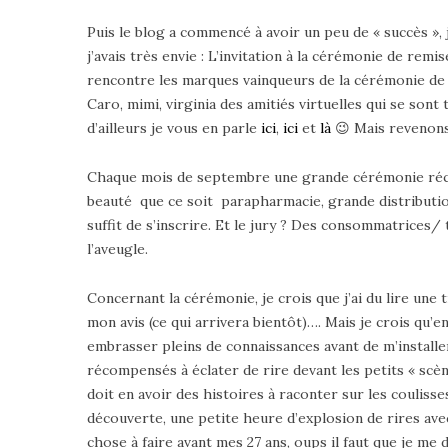
Puis le blog a commencé à avoir un peu de « succès », j
j’avais très envie : L’invitation à la cérémonie de remi
rencontre les marques vainqueurs de la cérémonie de l
Caro, mimi, virginia des amitiés virtuelles qui se sont
d’ailleurs je vous en parle
ici
,
ici
et
là
😉 Mais revenons 
Chaque mois de septembre une grande cérémonie réco
beauté que ce soit parapharmacie, grande distribution,
suffit de s’inscrire. Et le jury ? Des consommatrices
l’aveugle.
Concernant la cérémonie, je crois que j’ai du lire une 
mon avis (ce qui arrivera bientôt)…. Mais je crois qu’e
embrasser pleins de connaissances avant de m’install
récompensés à éclater de rire devant les petits « scène
doit en avoir des histoires à raconter sur les couliss
découverte, une petite heure d’explosion de rires av
chose à faire avant mes 27 ans, oups il faut que je me