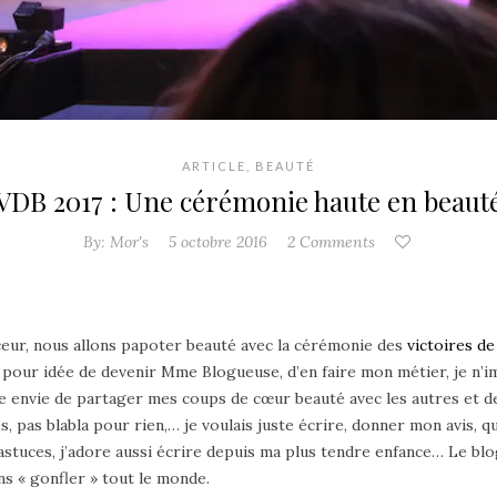
ARTICLE
,
BEAUTÉ
VDB 2017 : Une cérémonie haute en beaut
By:
Mor's
5 octobre 2016
2 Comments
ur, nous allons papoter beauté avec la cérémonie des
victoires de
 pour idée de devenir Mme Blogueuse, d’en faire mon métier, je n’im
uste envie de partager mes coups de cœur beauté avec les autres et de
, pas blabla pour rien,… je voulais juste écrire, donner mon avis, q
astuces, j’adore aussi écrire depuis ma plus tendre enfance… Le b
ns « gonfler » tout le monde.