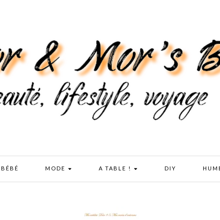
 BÉBÉ
MODE
A TABLE !
DIY
HUM