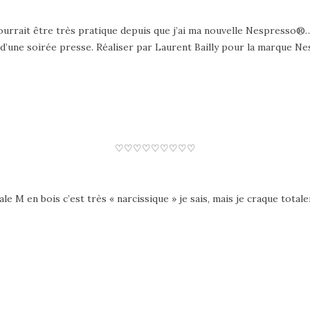
rrait être très pratique depuis que j’ai ma nouvelle Nespresso®… et
s d’une soirée presse. Réaliser par Laurent Bailly pour la marque 
♡
♡
♡
♡
♡
♡
♡
♡
♡
tiale M en bois c’est très « narcissique » je sais, mais je craque tot