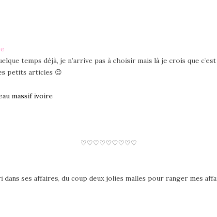
re
que temps déjà, je n’arrive pas à choisir mais là je crois que c’es
s petits articles 😉
au massif ivoire
♡
♡
♡
♡
♡
♡
♡
♡
♡
dans ses affaires, du coup deux jolies malles pour ranger mes affai