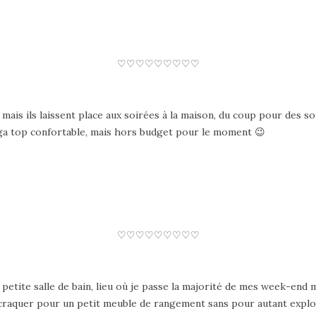
♡
♡
♡
♡
♡
♡
♡
♡
♡
mais ils laissent place aux soirées à la maison, du coup pour des so
giga top confortable, mais hors budget pour le moment 😉
♡
♡
♡
♡
♡
♡
♡
♡
♡
 petite salle de bain, lieu où je passe la majorité de mes week-end 
 de craquer pour un petit meuble de rangement sans pour autant exp