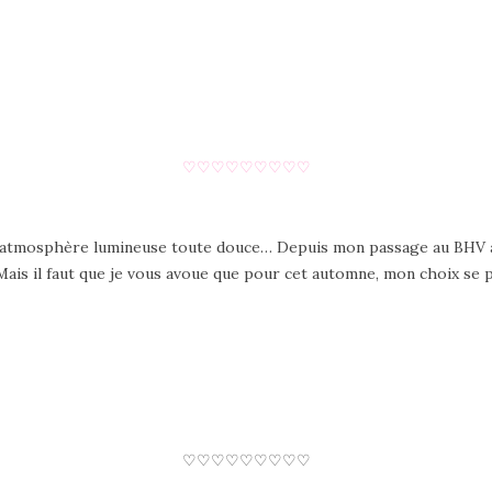
♡
♡
♡
♡
♡
♡
♡
♡
♡
ne atmosphère lumineuse toute douce… Depuis mon passage au BHV av
Mais il faut que je vous avoue que pour cet automne, mon choix se 
♡
♡
♡
♡
♡
♡
♡
♡
♡